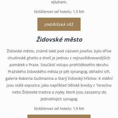
výtahem.
Vzdálenost od hotelu:
1,3 km
JINDŘIŠSKÁ VĚŽ
Židovské město
Židovské město, známé také pod názvem Josefov, bylo dříve
chudinské ghetto a dneš je jednou z nejnavštěvovanějších
památek v Praze. Součástí vstupu prohlídkového okruhu
Pražského židovského města je pět synangog, obřadní síň,
galerie Roberta Guttmanna a Starý židovský hřbitov. K vidění
jsou stálé expozice, jako například Dětské kresby z Terezína
nebo Židovské tradice a zvyky, které jsou zasazeny do
jednotlivých synagog
Vzdálenost od hotelu:
1,9 km