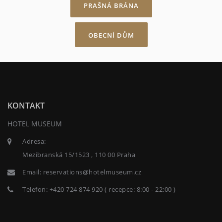
PRAŠNÁ BRÁNA
OBECNÍ DŮM
KONTAKT
HOTEL MUSEUM
Adresa:
Mezibranská 15/1523 , 110 00 Praha
Email:
reservations@hotelmuseum.cz
Telefon:
+420 724 874 920 ( recepce: 8:00 - 22:00 )