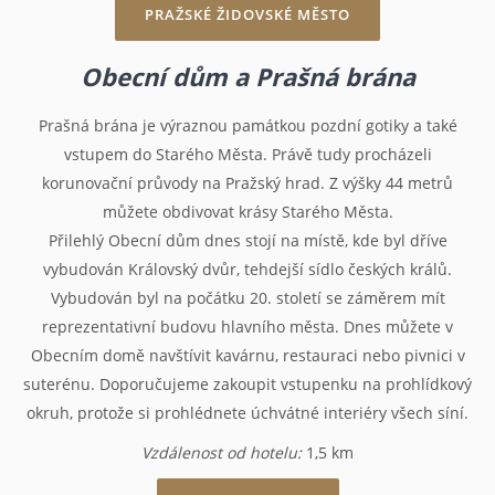
PRAŽSKÉ ŽIDOVSKÉ MĚSTO
Obecní dům a Prašná brána
Prašná brána je výraznou památkou pozdní gotiky a také
vstupem do Starého Města. Právě tudy procházeli
korunovační průvody na Pražský hrad. Z výšky 44 metrů
můžete obdivovat krásy Starého Města.
Přilehlý Obecní dům dnes stojí na místě, kde byl dříve
vybudován Královský dvůr, tehdejší sídlo českých králů.
Vybudován byl na počátku 20. století se záměrem mít
reprezentativní budovu hlavního města. Dnes můžete v
Obecním domě navštívit kavárnu, restauraci nebo pivnici v
suterénu. Doporučujeme zakoupit vstupenku na prohlídkový
okruh, protože si prohlédnete úchvátné interiéry všech síní.
Vzdálenost od hotelu:
1,5 km